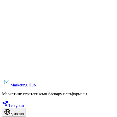
1 500 ₽
/ай
Күнтізбе
Дайындықты толық басқарумен салалық оқиғалар.
1 500 ₽
/ай
Marketing Hub
Маркетинг стратегиясын басқару платформасы
Telegram
Қазақша