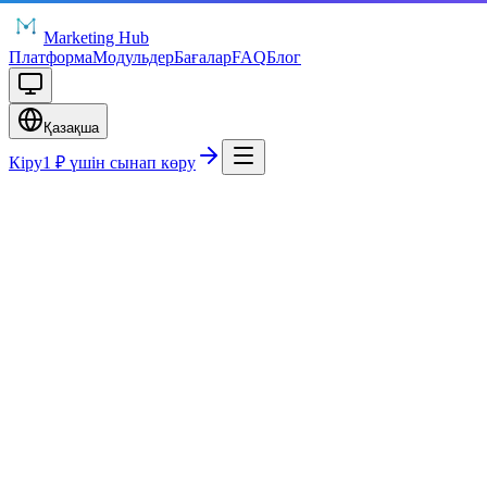
Marketing Hub
Платформа
Модульдер
Бағалар
FAQ
Блог
Қазақша
Кіру
1 ₽ үшін сынап көру