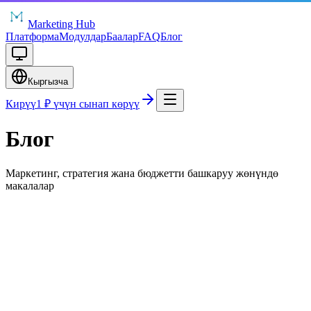
Marketing Hub
Платформа
Модулдар
Баалар
FAQ
Блог
Кыргызча
Кирүү
1 ₽ үчүн сынап көрүү
Блог
Маркетинг, стратегия жана бюджетти башкаруу жөнүндө
макалалар
22 февраля 2026 г.
5
мүн окуу
Маркетинг командалары үчүн OKR: кантип
киргизүү жана формалдуулукка айлантпоо