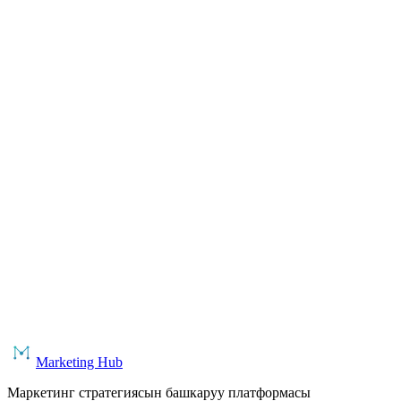
Маркетинг планын кантип түзүү: 2026-жылдын
кадамдык колдонмосу
CMO жана маркетологдор үчүн маркетинг планын түзүүнүн
кадамдык нускамасы. Түзүмү, KPI, бюджет, каналдар,
тактикалык план жана чеклист.
маркетинг планы
стратегия
колдонмо
Окуу
20 февраля 2026 г.
5
мүн окуу
Маркетингди систематташтыруу: хаостон
системага 7 кадамда
Компанияда маркетингди кантип систематташтыруу:
кадамдык процесс. Стратегия, бюджет, KPI, билим базасы
жана календарь — баары бир системада.
систематташтыруу
маркетингди башкаруу
процесстер
Marketing Hub
Окуу
Маркетинг стратегиясын башкаруу платформасы